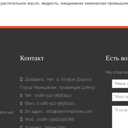
к растительное масло, жидкость, ежедневная химическая промышле
ементы, дизайн довольно особенный свойство очень выгодна, его 
еского оборудования.
Контакт
Есть в
Мы ответим

Добавить: Hет. 11, Юэфэн Дорога,
Город Чжанцзяганг, провинция Цзянсу
Тел: 0086-512-58587410.

Факс: 0 086-512-58587410.

Эл. адрес:
info@utechmachine.com

али нас

Моб: 0086-13962296786
Контакт: Эйлин Шао
