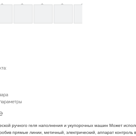
та:
вара
 параметры
е
ческой ручного геля наполнения и укупорочных машин Может испо
робив прямые линии, метичный, электрический, аппарат контроль в