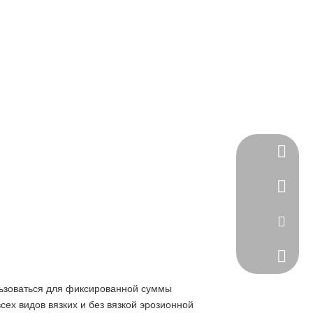
Скайп
WhatsA
Эл. адр
Телефо
льзоваться для фиксированной суммы
сех видов вязких и без вязкой эрозионной