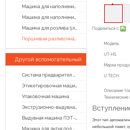
Машина для наполнения бутылок
Машина для наполнения маслом
Машина для розлива 5л/5 галлон
Поделиться с:
Поршневая разливочная машина
Модель:
UT-HS.
Другой вспомогательный
Марка продук
Система предварител обработки
U TECH
Этикетировочная машина
Описание то
Упаковочная машина
Технические
Вступлени
Экструзионно-выдувная машина
Выдувная машина ПЭТ-бутылок
Этот тип автомати
небольшой пакет, п
Машина для литья под давлением