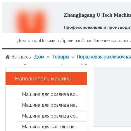
Zhangjiagang U Tech Machine
Профессиональный производит
Дом
Товары
Почему выбрали нас
О нас
Решение наполнен
Вы здесь:
Дом
»
Товары
»
Поршневая разливочна
маслом Заполнение парфюмерией Заполнение машины 
Наполнитель машины
Машина для розлива воды
Машина для розлива напитков
Машина для розлива сока и чая
Машина для наполнения банок