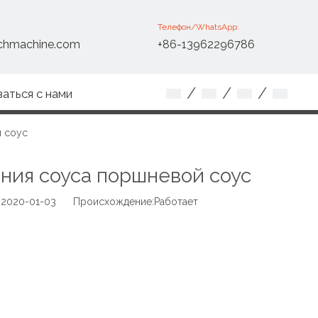
Телефон/WhatsApp:
chmachine.com
+86-13962296786
/
/
/
заться с нами
й соус
ния соуса поршневой соус
 2020-01-03 Происхождение:
Работает