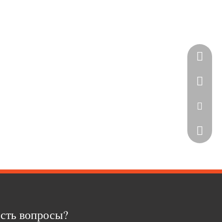
Скайп
WhatsA
Эл. адр
Телефо
сть вопросы?