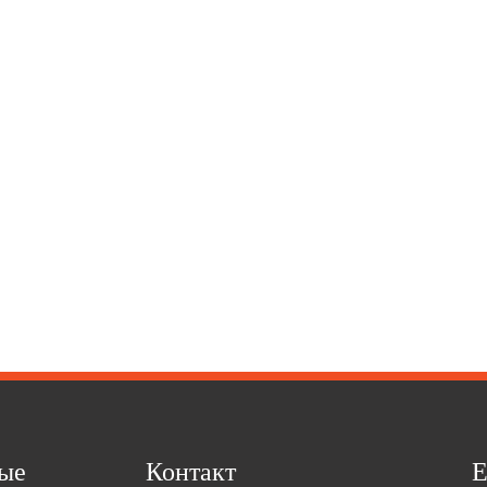
ые
Контакт
Е