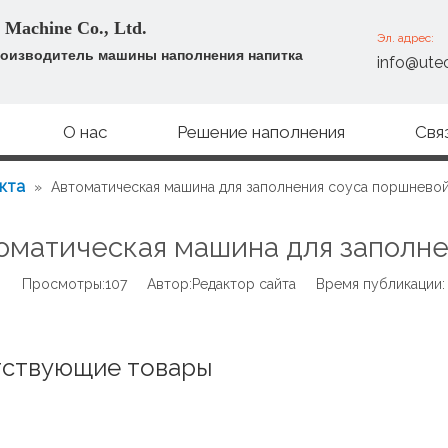
 Machine Co., Ltd.
Эл. адрес:
оизводитель машины наполнения напитка
info@ute
О нас
Решение наполнения
Свя
кта
»
Автоматическая машина для заполнения соуса поршнево
оматическая машина для заполне
Просмотры:
107
Автор:Pедактор сайта Время публикации:
тствующие товары