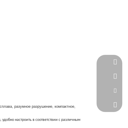
Скайп
WhatsA
Эл. адр
Телефо
плава, разумное разрушение, компактное,
 удобно настроить в соответствии с различным