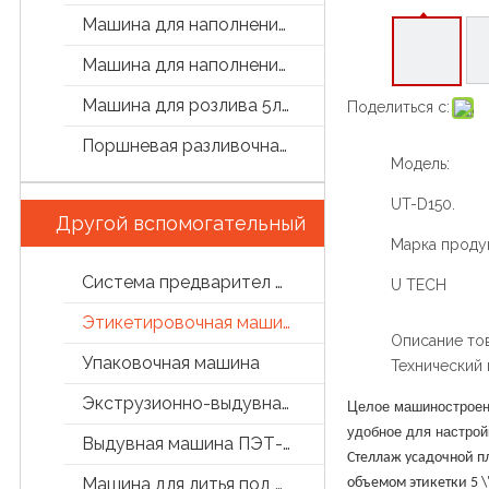
Машина для наполнения бутылок
Машина для наполнения маслом
Машина для розлива 5л/5 галлон
Поделиться с:
Поршневая разливочная машина
Модель:
UT-D150.
Другой вспомогательный
Марка продук
Система предварител обработки
U TECH
Этикетировочная машина
Описание то
Упаковочная машина
Технический
Экструзионно-выдувная машина
Целое машиностроени
удобное для настрой
Выдувная машина ПЭТ-бутылок
Стеллаж усадочной пл
Машина для литья под давлением
объемом этикетки 5 \