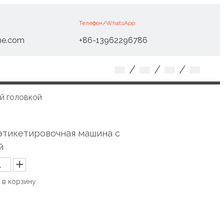
Телефон/WhatsApp:
ne.com
+86-13962296786
/
/
/
й головкой
этикетировочная машина с
ой
 в корзину