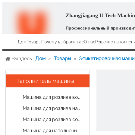
Zhangjiagang U Tech Machine
Профессиональный производит
Дом
Товары
Почему выбрали нас
О нас
Решение наполнен
Вы здесь:
Дом
»
Товары
»
Этикетировочная маши
Наполнитель машины
Машина для розлива воды
Машина для розлива напитков
Машина для розлива сока и чая
Машина для наполнения банок