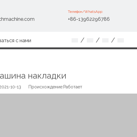
Телефон/WhatsApp:
chmachine.com
+86-13962296786
/
/
/
заться с нами
машина накладки
2021-10-13 Происхождение:
Работает