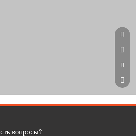
Скайп
WhatsA
Эл. адр
Телефо
сть вопросы?