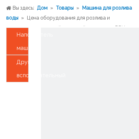
Вы здесь:
Дом
»
Товары
»
Машина для розлива
воды
»
Цена оборудования для розлива и
укупорки минеральной столовой воды 10000BPH
Наполнитель
машины
Другой
вспомогательный