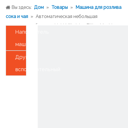
Вы здесь:
Дом
»
Товары
»
Машина для розлива
сока и чая
»
Автоматическая небольшая
пластиковая бутылка Lichi Milk Juice Filling Machine
Наполнитель
Price Plant
машины
Другой
вспомогательный