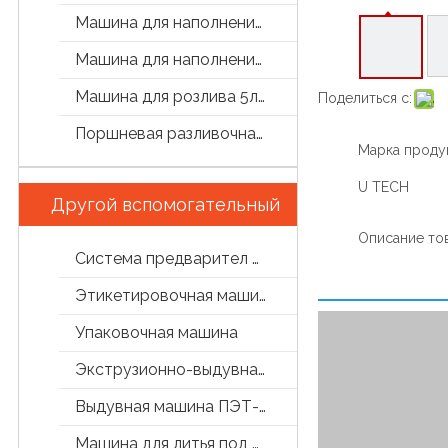
Машина для наполнения бутылок
Машина для наполнения маслом
Машина для розлива 5л/5 галлон
Поделиться с:
Поршневая разливочная машина
Марка продук
U TECH
Другой вспомогательный
Описание то
Система предварител обработки
Этикетировочная машина
Упаковочная машина
Экструзионно-выдувная машина
Выдувная машина ПЭТ-бутылок
Машина для литья под давлением