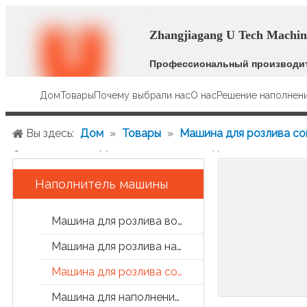
Zhangjiagang U Tech Machine
Профессиональный производит
Дом
Товары
Почему выбрали нас
О нас
Решение наполнен
Вы здесь:
Дом
»
Товары
»
Машина для розлива сок
Свежее молоко Машина для розлива Цена линии
Наполнитель машины
Машина для розлива воды
Машина для розлива напитков
Машина для розлива сока и чая
Машина для наполнения банок