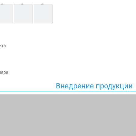
та:
вара
Внедрение продукции