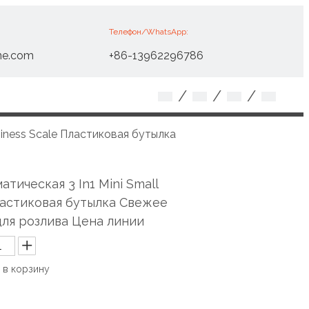
Телефон/WhatsApp:
ne.com
+86-13962296786
/
/
/
siness Scale Пластиковая бутылка
тическая 3 In1 Mini Small
ластиковая бутылка Свежее
ля розлива Цена линии
 в корзину