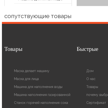
Запасная часть
сопутствующие товары
Другая вспомогательная машина
Товары
Быстрые
Маска делает машину
Дом
Маска для лица
О нас
Машина для наполнения воды
Товары
Машина для запол
Машина наполнения газированной
почему выбр
бутылку для домаш
Станок горячей наполнения сока
Сертификат
до 36000BPh. Маши