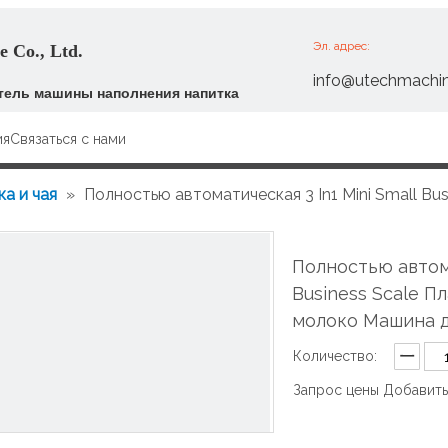
Эл. адрес:
 Co., Ltd.
info@utechmachi
ель машины наполнения напитка
ия
Связаться с нами
а и чая
»
Полностью автоматическая 3 In1 Mini Small Bu
Полностью автома
Business Scale П
молоко Машина д
Количество:
Запрос цены
Добавить