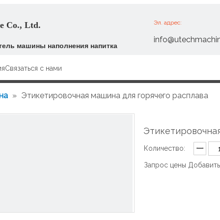
Эл. адрес:
 Co., Ltd.
info@utechmachi
ель машины наполнения напитка
ия
Связаться с нами
на
»
Этикетировочная машина для горячего расплава
Этикетировочная
Количество:
Запрос цены
Добавить