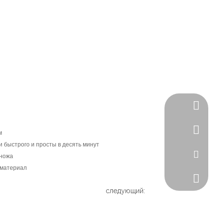
Скайп
WhatsA
м
 быстрого и просты в десять минут
Эл. адр
 ножа
 материал
Телефо
следующий: