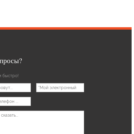
опросы?
 быстро!