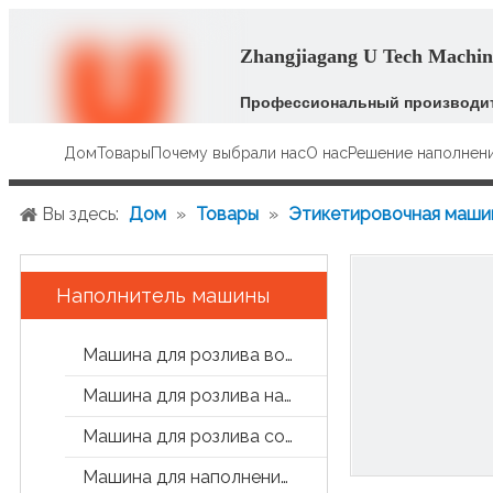
Zhangjiagang U Tech Machine
Профессиональный производит
Дом
Товары
Почему выбрали нас
О нас
Решение наполнен
Вы здесь:
Дом
»
Товары
»
Этикетировочная маши
Наполнитель машины
Машина для розлива воды
Машина для розлива напитков
Машина для розлива сока и чая
Машина для наполнения банок