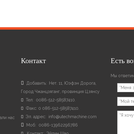
Контакт
Есть в
Мы ответим

Добавить: Hет. 11, Юэфэн Дорога,
Город Чжанцзяганг, провинция Цзянсу
Тел: 0086-512-58587410.

Факс: 0 086-512-58587410.

Эл. адрес:
info@utechmachine.com

али нас

Моб: 0086-13962296786
Контакт: Эйлин Шао
