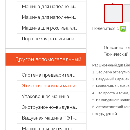
Машина для наполнения бутылок
Машина для наполнения маслом
Машина для розлива 5л/5 галлон
Поделиться с:
Поршневая разливочная машина
Описание то
Технический
Другой вспомогательный
Расширенный дизайн
1. Это легко отрегули
Система предварител обработки
2. Вакуумный барабан
Этикетировочная машина
3. Реапальные измене
4. Это проста и точна
Упаковочная машина
5. Из вакуумного колл
Экструзионно-выдувная машина
6. Автоматический ко
предыдущий:
Выдувная машина ПЭТ-бутылок
Машина для литья под давлением