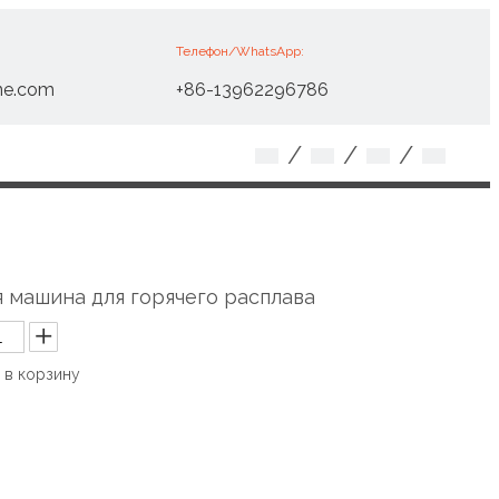
Телефон/WhatsApp:
ne.com
+86-13962296786
/
/
/
 машина для горячего расплава
 в корзину