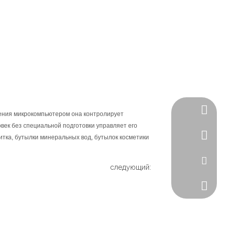
Скайп
ения микрокомпьютером она контролирует
век без специальной подготовки управляет его
WhatsA
итка, бутылки минеральных вод, бутылок косметики
Эл. адр
следующий:
Телефо