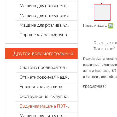
Машина для наполнения бутылок
Машина для наполнения маслом
Машина для розлива 5л/5 галлон
Поделиться с:
Поршневая разливочная машина
Описание то
Технический
Другой вспомогательный
Полуавтоматическая 
различные технически
Система предварител обработки
легче и безопасно. U
Этикетировочная машина
и бутылки с горячей 
предыдущий:
Упаковочная машина
Экструзионно-выдувная машина
Выдувная машина ПЭТ-бутылок
Машина для литья под давлением