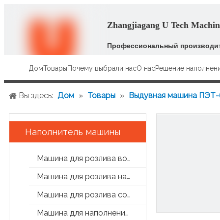
Zhangjiagang U Tech Machine
Профессиональный производит
Дом
Товары
Почему выбрали нас
О нас
Решение наполнен
Вы здесь:
Дом
»
Товары
»
Выдувная машина ПЭТ-
Наполнитель машины
Машина для розлива воды
Машина для розлива напитков
Машина для розлива сока и чая
Машина для наполнения банок