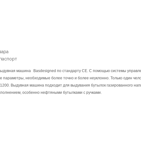
вара
 паспорт
выдувная машина
Basdesigned по стандарту CE. С помощью системы управл
е параметры, необходимые более точно и более неуклонно. Только один чело
T-1200. Выдувная машина подходит для выдувания бутылок газированного нап
наполнением, особенно нефтяными бутылками с ручками.