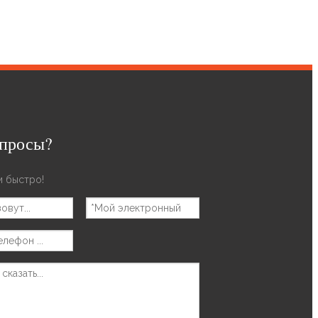
опросы?
 быстро!