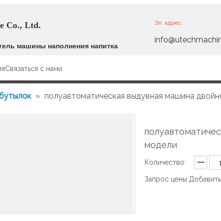
Эл. адрес:
 Co., Ltd.
info@utechmachi
ель машины наполнения напитка
ия
Связаться с нами
бутылок
»
полуавтоматическая выдувная машина двойн
полуавтоматичес
модели
Количество:
Запрос цены
Добавить