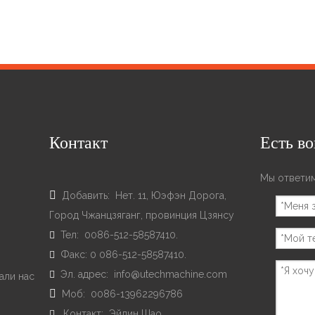
Контакт
Есть в
Мы ответим

Добавить: Hет. 11, Юэфэн Дорога,
Город Чжанцзяганг, провинция Цзянсу
Тел: 0086-512-58587410.

Факс: 0 086-512-58587410.

Эл. адрес:
info@utechmachine.com

али нас

Моб: 0086-13962296786
Контакт: Эйлин Шао
