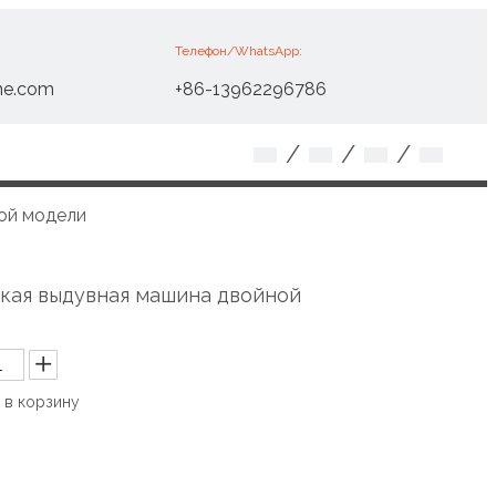
Телефон/WhatsApp:
ne.com
+86-13962296786
/
/
/
ой модели
кая выдувная машина двойной
 в корзину