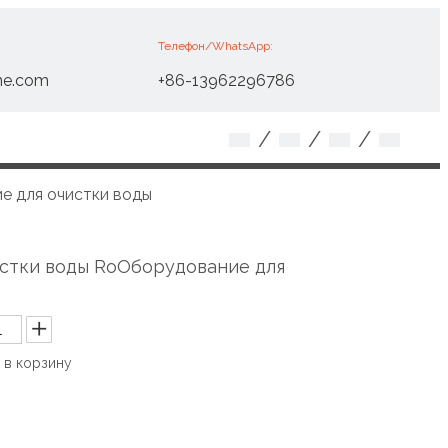
Телефон/WhatsApp:
ne.com
+86-13962296786
/
/
/
е для очистки воды
истки воды RoОборудование для
 в корзину