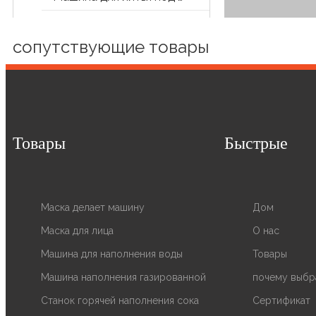
Запасная часть
сопутствующие товары
Другая вспомогательная машина
Товары
Быстрые
Маска делает машину
Дом
Маска для лица
О нас
Машина для наполнения воды
Товары
Технология обрат
Машина наполнения газированной
почему выбр
широко используе
Станок горячей наполнения сока
Сертификат
вирусы, ионы мета