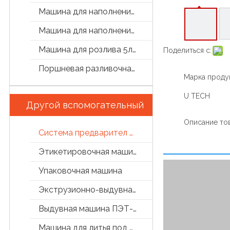
Машина для наполнения бутылок
Машина для наполнения маслом
Машина для розлива 5л/5 галлон
Поделиться с:
Поршневая разливочная машина
Марка продук
U TECH
Другой вспомогательный
Описание то
Система предварител обработки
Этикетировочная машина
Упаковочная машина
Экструзионно-выдувная машина
Выдувная машина ПЭТ-бутылок
Машина для литья под давлением