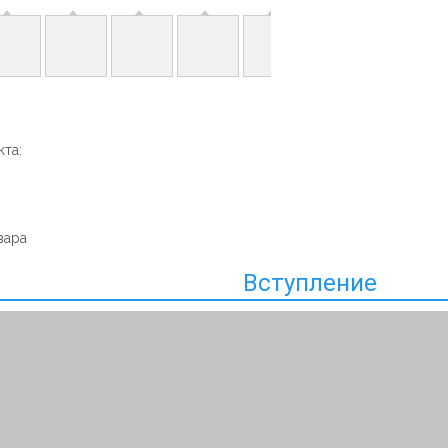
та:
вара
Вступление