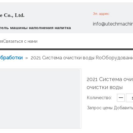
Эл. адрес:
 Co., Ltd.
info@utechmachi
ель машины наполнения напитка
ия
Связаться с нами
обработки
»
2021 Система очистки воды RoОборудовани
2021 Система оч
очистки воды
Количество:
Запрос цены
Добавить