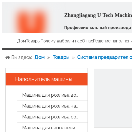
Zhangjiagang U Tech Machine
Профессиональный производит
Дом
Товары
Почему выбрали нас
О нас
Решение наполнен
Вы здесь:
Дом
»
Товары
»
Система предварител 
Наполнитель машины
Машина для розлива воды
Машина для розлива напитков
Машина для розлива сока и чая
Машина для наполнения банок